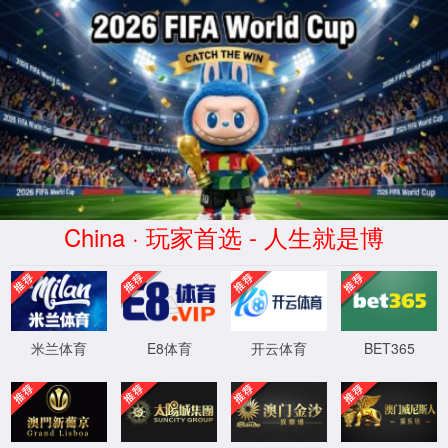
4001老百汇(股份公
司)·Official Website
XML 地图
404