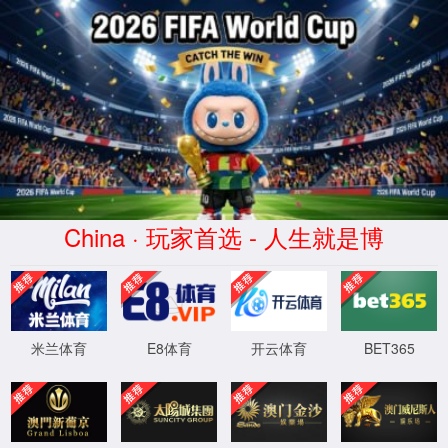
4001老百汇(股份公
司)·Official Website
XML 地图
404